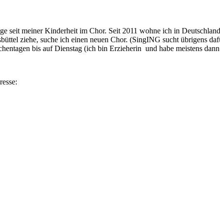
inge seit meiner Kinderheit im Chor. Seit 2011 wohne ich in Deutschla
üttel ziehe, suche ich einen neuen Chor. (SingING sucht übrigens daf
ochentagen bis auf Dienstag (ich bin Erzieherin und habe meistens da
resse: