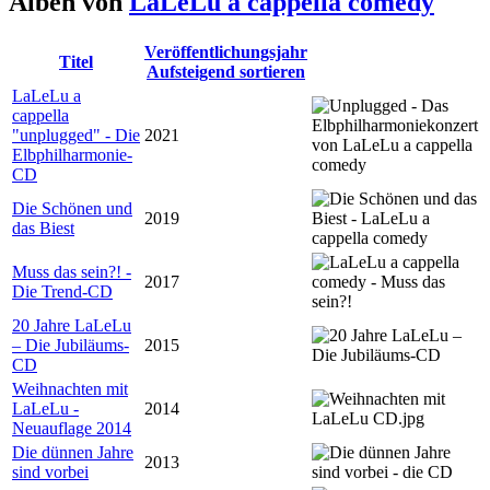
Alben von
LaLeLu a cappella comedy
Veröffentlichungsjahr
Titel
Aufsteigend sortieren
LaLeLu a
cappella
"unplugged" - Die
2021
Elbphilharmonie-
CD
Die Schönen und
2019
das Biest
Muss das sein?! -
2017
Die Trend-CD
20 Jahre LaLeLu
– Die Jubiläums-
2015
CD
Weihnachten mit
LaLeLu -
2014
Neuauflage 2014
Die dünnen Jahre
2013
sind vorbei