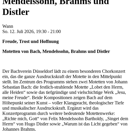
Mendelssohn, Brahms und
Distler
Wann
So. 12. Juli 2026, 19:30
-
21:00
Freude, Trost und Hoffnung
Motetten von Bach, Mendelssohn, Brahms und Distler
Der Bachverein Düsseldorf lädt zu einem besonderen Chorkonzert
ein, das die ganze Ausdruckskraft der Motette in den Mittelpunkt
stellt. Im Zentrum des Programms stehen zwei Motetten von Johann
Sebastian Bach: die festlich-strahlende Motette „Lobet den Herrn,
alle Heiden“ sowie das tiefgründige und vielschichtige Werk „Jesu,
meine Freude“. Beide Kompositionen zeigen Bach auf dem
Höhepunkt seiner Kunst – voller Klangpracht, theologischer Tiefe
und musikalischer Ausdruckskraft. Ergänzt wird das
Konzertprogramm durch weitere bedeutende Motettenwerke:
„Richte mich, Gott“ von Felix Mendelssohn Bartholdy, „Singet dem
Herrn“ von Hugo Distler sowie „Warum ist das Licht gegeben“ von
Johannes Brahms.