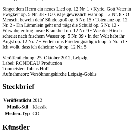
Singet dem Herrn ein neues Lied op. 12 Nr. 1 • Kyrie, Gott Vater in
Ewigkeit op. 5 Nr. 38 • Das ist je gewisslich wahr op. 12 Nr. 8 • O
Mensch, bewein dein' Sünde groß op. 5 Nr. 15 • Totentanz op. 12
Nr. 2 • Ein Lämmlein geht und trägt die Schuld op. 5 Nr. 12 •
Fürwahr, er trug unsre Krankheit op. 12 Nr. 9 • Wie der Hirsch
schreiet nach frischem Wasser op. 5 Nr. 39 • In der Welt habt ihr
Angst op. 12 Nr. 7 • Verleih uns Frieden gnädiglich op. 5 Nr. 51 •
Ich wollt, dass ich daheime wär op. 12 Nr. 5
Veröffentlichung: 25. Oktober 2012, Leipzig
Label: RONDEAU Production
Tonmeister: Tobias Hoff
Aufnahmeort: Versöhnungskirche Leipzig-Gohlis
Steckbrief
Veröffentlicht
2012
Musik-Stil
Klassik
Medien-Typ
CD
Künstler