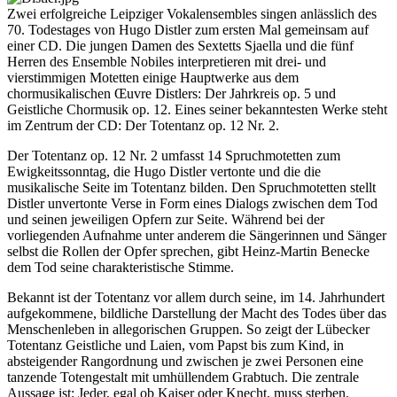
Zwei erfolgreiche Leipziger Vokalensembles singen anlässlich des
70. Todestages von Hugo Distler zum ersten Mal gemeinsam auf
einer CD. Die jungen Damen des Sextetts Sjaella und die fünf
Herren des Ensemble Nobiles interpretieren mit drei- und
vierstimmigen Motetten einige Hauptwerke aus dem
chormusikalischen Œuvre Distlers: Der Jahrkreis op. 5 und
Geistliche Chormusik op. 12. Eines seiner bekanntesten Werke steht
im Zentrum der CD: Der Totentanz op. 12 Nr. 2.
Der Totentanz op. 12 Nr. 2 umfasst 14 Spruchmotetten zum
Ewigkeitssonntag, die Hugo Distler vertonte und die die
musikalische Seite im Totentanz bilden. Den Spruchmotetten stellt
Distler unvertonte Verse in Form eines Dialogs zwischen dem Tod
und seinen jeweiligen Opfern zur Seite. Während bei der
vorliegenden Aufnahme unter anderem die Sängerinnen und Sänger
selbst die Rollen der Opfer sprechen, gibt Heinz-Martin Benecke
dem Tod seine charakteristische Stimme.
Bekannt ist der Totentanz vor allem durch seine, im 14. Jahrhundert
aufgekommene, bildliche Darstellung der Macht des Todes über das
Menschenleben in allegorischen Gruppen. So zeigt der Lübecker
Totentanz Geistliche und Laien, vom Papst bis zum Kind, in
absteigender Rangordnung und zwischen je zwei Personen eine
tanzende Totengestalt mit umhüllendem Grabtuch. Die zentrale
Aussage ist: Jeder, egal ob Kaiser oder Knecht, muss sterben.