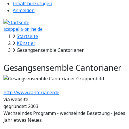
Fake-Usermenü
Direkt zum Inhalt
Inhalt hinzufügen
Anmelden
acappella-online.de
Pfadnavigation
Startseite
Künstler
Gesangsensemble Cantorianer
Gesangsensemble Cantorianer
http://www.cantorianer.de
via website
gegründet: 2003
Wechselndes Programm - wechselnde Besetzung - jedes
Jahr etwas Neues.