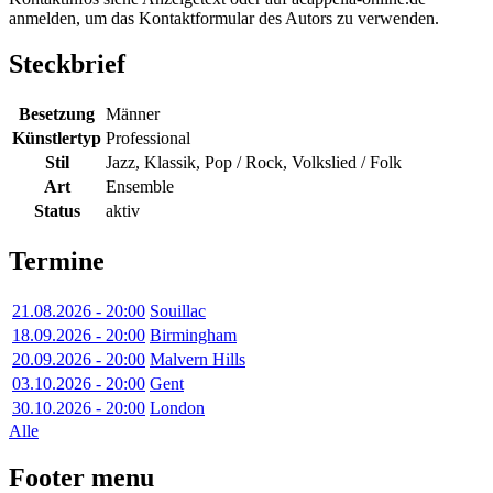
anmelden, um das Kontaktformular des Autors zu verwenden.
Steckbrief
Besetzung
Männer
Künstlertyp
Professional
Stil
Jazz, Klassik, Pop / Rock, Volkslied / Folk
Art
Ensemble
Status
aktiv
Termine
21.08.2026 - 20:00
Souillac
18.09.2026 - 20:00
Birmingham
20.09.2026 - 20:00
Malvern Hills
03.10.2026 - 20:00
Gent
30.10.2026 - 20:00
London
Alle
Footer menu