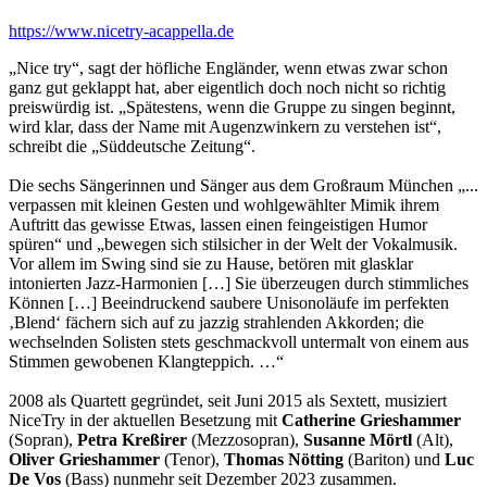
https://www.nicetry-acappella.de
„Nice try“, sagt der höfliche Engländer, wenn etwas zwar schon
ganz gut geklappt hat, aber eigentlich doch noch nicht so richtig
preiswürdig ist. „Spätestens, wenn die Gruppe zu singen beginnt,
wird klar, dass der Name mit Augenzwinkern zu verstehen ist“​,
schreibt die „​Süddeutsche Zeitung“​​.
Die sechs Sängerinnen und Sänger aus dem Großraum München
„​...
verpassen mit kleinen Gesten und wohlgewählter Mimik ihrem
Auftritt das gewisse Etwas, lassen einen feingeistigen Humor
spüren“​​ und „bewegen sich stilsicher in der Welt der Vokalmusik.
Vor allem im Swing sind sie zu Hause, betören mit glasklar
intonierten Jazz-Harmonien […] Sie überzeugen durch stimmliches
Können […] Beeindruckend saubere Unisonoläufe im perfekten
‚Blend‘ fächern sich auf zu jazzig strahlenden Akkorden; die
wechselnden Solisten stets geschmackvoll untermalt von einem aus
Stimmen gewobenen Klangteppich. …
“
2008 als Quartett gegründet, seit Juni 2015 als Sextett, musiziert
NiceTry in der aktuellen Besetzung mit
Catherine Grieshammer
(Sopran),
Petra Kreßirer
(Mezzosopran),
Susanne Mörtl
(Alt),
Oliver Grieshammer
(Tenor),
Thomas Nötting
(Bariton) und
Luc
De Vos
(Bass) nunmehr seit Dezember 2023 zusammen.