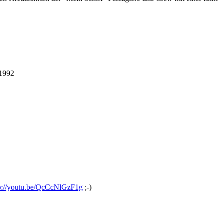
 1992
p://youtu.be/QcCcNlGzF1g
;-)