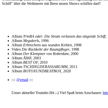
Schiff" über die Weltmeere mit Ihren neuen Shows schiffen darf!
Album
N'mBA oder: Die Strutn verlassen das singende Schiff
,
Album
Megakerls
, 1996
Album
Erbrochens aus wunden Kehlen
, 1998
Video
Die Rückkehr der Raumpfleger
, 1998
Album
Der Klempner von Rotterdam
, 2000
Album
ÅHØ,
2003
Album
BEST OF,
2010
Album
TSCHINGDERASSABUMM,
2013
Album
BOTOXUNDBEATBOX,
2020
::::
@email
::::
Unser aktueller Youtube-Hit ;-) Viel Spaß beim Anschauen:
htt