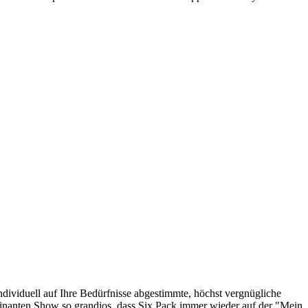
individuell auf Ihre Bedürfnisse abgestimmte, höchst vergnügliche
minanten Show so grandios, dass Six Pack immer wieder auf der "Mein