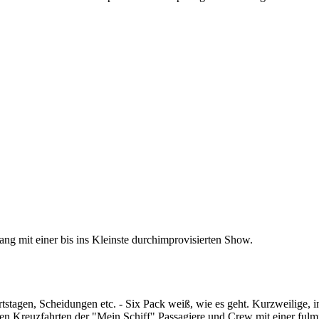
 mit einer bis ins Kleinste durchimprovisierten Show.
rtstagen, Scheidungen etc. - Six Pack weiß, wie es geht. Kurzweilige, 
rsen Kreuzfahrten der "Mein Schiff" Passagiere und Crew mit einer ful