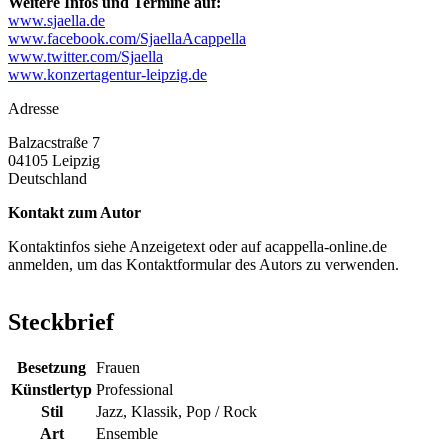
Weitere Infos und Termine auf:
www.sjaella.de
www.facebook.com/SjaellaAcappella
www.twitter.com/Sjaella
www.konzertagentur-leipzig.de
Adresse
Balzacstraße 7
04105
Leipzig
Deutschland
Kontakt zum Autor
Kontaktinfos siehe Anzeigetext oder auf acappella-online.de
anmelden, um das Kontaktformular des Autors zu verwenden.
Steckbrief
Besetzung
Frauen
Künstlertyp
Professional
Stil
Jazz, Klassik, Pop / Rock
Art
Ensemble