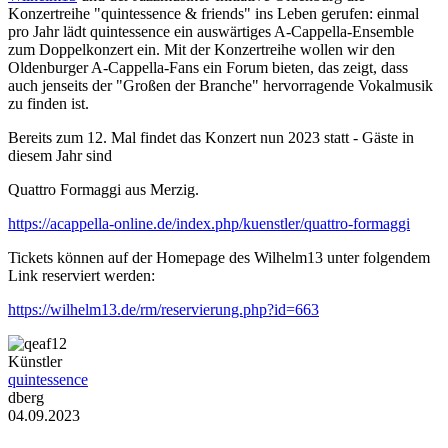
Konzertreihe "quintessence & friends" ins Leben gerufen: einmal
pro Jahr lädt quintessence ein auswärtiges A-Cappella-Ensemble
zum Doppelkonzert ein. Mit der Konzertreihe wollen wir den
Oldenburger A-Cappella-Fans ein Forum bieten, das zeigt, dass
auch jenseits der "Großen der Branche" hervorragende Vokalmusik
zu finden ist.
Bereits zum 12. Mal findet das Konzert nun 2023 statt - Gäste in
diesem Jahr sind
Quattro Formaggi aus Merzig.
https://acappella-online.de/index.php/kuenstler/quattro-formaggi
Tickets können auf der Homepage des Wilhelm13 unter folgendem
Link reserviert werden:
https://wilhelm13.de/rm/reservierung.php?id=663
Künstler
quintessence
dberg
04.09.2023