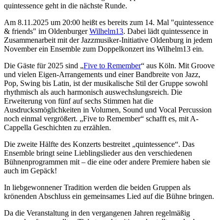
quintessence geht in die nächste Runde.
Am 8.11.2025 um 20:00 heißt es bereits zum 14. Mal "quintessence
& friends" im Oldenburger
Wilhelm13
. Dabei lädt quintessence in
Zusammenarbeit mit der Jazzmusiker-Initiative Oldenburg in jedem
November ein Ensemble zum Doppelkonzert ins Wilhelm13 ein.
Die Gäste für 2025 sind „
Five to Remember
“ aus Köln. Mit Groove
und vielen Eigen-Arrangements und einer Bandbreite von Jazz,
Pop, Swing bis Latin, ist der musikalische Stil der Gruppe sowohl
rhythmisch als auch harmonisch auswechslungsreich. Die
Erweiterung von fünf auf sechs Stimmen hat die
Ausdrucksmöglichkeiten in Volumen, Sound und Vocal Percussion
noch einmal vergrößert. „Five to Remember“ schafft es, mit A-
Cappella Geschichten zu erzählen.
Die zweite Hälfte des Konzerts bestreitet „quintessence“. Das
Ensemble bringt seine Lieblingslieder aus den verschiedenen
Bühnenprogrammen mit – die eine oder andere Premiere haben sie
auch im Gepäck!
In liebgewonnener Tradition werden die beiden Gruppen als
krönenden Abschluss ein gemeinsames Lied auf die Bühne bringen.
Da die Veranstaltung in den vergangenen Jahren regelmäßig