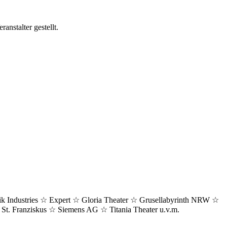
nstalter gestellt.
k Industries
☆
Expert
☆
Gloria Theater
☆
Grusellabyrinth NRW
☆
St. Franziskus
☆
Siemens AG
☆
Titania Theater u.v.m.