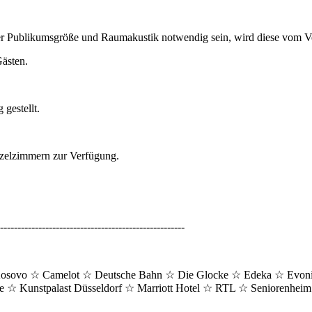
 Publikumsgröße und Raumakustik notwendig sein, wird diese vom Vera
ästen.
gestellt.
inzelzimmern zur Verfügung.
-----------------------------------------------------
Kosovo
☆
Camelot
☆
Deutsche Bahn
☆
Die Glocke
☆
Edeka
☆
Evoni
se
☆
Kunstpalast Düsseldorf
☆
Marriott Hotel
☆
RTL
☆
Seniorenheim 