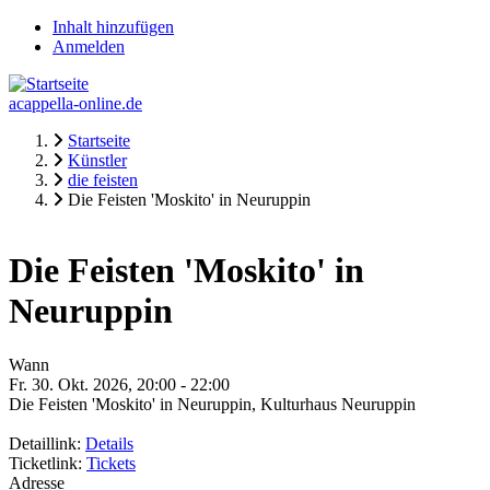
Direkt
Inhalt hinzufügen
zum
Anmelden
Fake-
Inhalt
Usermenü
acappella-online.de
Startseite
Künstler
Pfadnavigation
die feisten
Die Feisten 'Moskito' in Neuruppin
Die Feisten 'Moskito' in
Neuruppin
Wann
Fr. 30. Okt. 2026, 20:00
-
22:00
Die Feisten 'Moskito' in Neuruppin, Kulturhaus Neuruppin
Detaillink:
Details
Ticketlink:
Tickets
Adresse