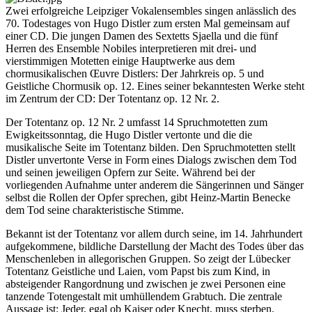
Zwei erfolgreiche Leipziger Vokalensembles singen anlässlich des
70. Todestages von Hugo Distler zum ersten Mal gemeinsam auf
einer CD. Die jungen Damen des Sextetts Sjaella und die fünf
Herren des Ensemble Nobiles interpretieren mit drei- und
vierstimmigen Motetten einige Hauptwerke aus dem
chormusikalischen Œuvre Distlers: Der Jahrkreis op. 5 und
Geistliche Chormusik op. 12. Eines seiner bekanntesten Werke steht
im Zentrum der CD: Der Totentanz op. 12 Nr. 2.
Der Totentanz op. 12 Nr. 2 umfasst 14 Spruchmotetten zum
Ewigkeitssonntag, die Hugo Distler vertonte und die die
musikalische Seite im Totentanz bilden. Den Spruchmotetten stellt
Distler unvertonte Verse in Form eines Dialogs zwischen dem Tod
und seinen jeweiligen Opfern zur Seite. Während bei der
vorliegenden Aufnahme unter anderem die Sängerinnen und Sänger
selbst die Rollen der Opfer sprechen, gibt Heinz-Martin Benecke
dem Tod seine charakteristische Stimme.
Bekannt ist der Totentanz vor allem durch seine, im 14. Jahrhundert
aufgekommene, bildliche Darstellung der Macht des Todes über das
Menschenleben in allegorischen Gruppen. So zeigt der Lübecker
Totentanz Geistliche und Laien, vom Papst bis zum Kind, in
absteigender Rangordnung und zwischen je zwei Personen eine
tanzende Totengestalt mit umhüllendem Grabtuch. Die zentrale
Aussage ist: Jeder, egal ob Kaiser oder Knecht, muss sterben.