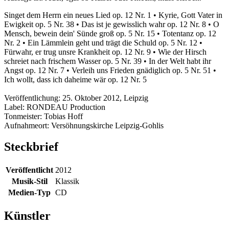
Singet dem Herrn ein neues Lied op. 12 Nr. 1 • Kyrie, Gott Vater in
Ewigkeit op. 5 Nr. 38 • Das ist je gewisslich wahr op. 12 Nr. 8 • O
Mensch, bewein dein' Sünde groß op. 5 Nr. 15 • Totentanz op. 12
Nr. 2 • Ein Lämmlein geht und trägt die Schuld op. 5 Nr. 12 •
Fürwahr, er trug unsre Krankheit op. 12 Nr. 9 • Wie der Hirsch
schreiet nach frischem Wasser op. 5 Nr. 39 • In der Welt habt ihr
Angst op. 12 Nr. 7 • Verleih uns Frieden gnädiglich op. 5 Nr. 51 •
Ich wollt, dass ich daheime wär op. 12 Nr. 5
Veröffentlichung: 25. Oktober 2012, Leipzig
Label: RONDEAU Production
Tonmeister: Tobias Hoff
Aufnahmeort: Versöhnungskirche Leipzig-Gohlis
Steckbrief
Veröffentlicht
2012
Musik-Stil
Klassik
Medien-Typ
CD
Künstler