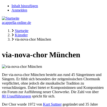
Direkt
Inhalt hinzufügen
zum
Anmelden
Fake-
Inhalt
Usermenü
acappella-online.de
Startseite
Künstler
Pfadnavigation
via-nova-chor München
via-nova-chor München
Der via-nova-chor München besteht aus rund 45 Sängerinnen und
Sängern. Er fühlt sich besonders der zeitgenössischen Chormusik
verpflichtet, ohne jedoch die musikalische Tradition zu
vernachlässigen. Dabei bietet er Komponistinnen und Komponisten
ein Forum zur Aufführung neuer Chorwerke. Die Zahl von über
80 Uraufführungen
spricht für sich.
Der Chor wurde 1972 von
Kurt Suttner
gegründet und 35 Jahre