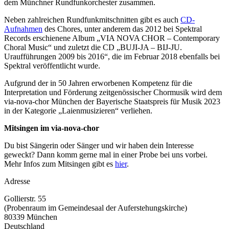
dem Münchner Rundfunkorchester zusammen.
Neben zahlreichen Rundfunkmitschnitten gibt es auch
CD-
Aufnahmen
des Chores, unter anderem das 2012 bei Spektral
Records erschienene Album „VIA NOVA CHOR – Contemporary
Choral Music“ und zuletzt die CD „BUJI-JA – BIJ-JU.
Uraufführungen 2009 bis 2016“, die im Februar 2018 ebenfalls bei
Spektral veröffentlicht wurde.
Aufgrund der in 50 Jahren erworbenen Kompetenz für die
Interpretation und Förderung zeitgenössischer Chormusik wird dem
via-nova-chor München der Bayerische Staatspreis für Musik 2023
in der Kategorie „Laienmusizieren“ verliehen.
Mitsingen im via-nova-chor
Du bist Sängerin oder Sänger und wir haben dein Interesse
geweckt? Dann komm gerne mal in einer Probe bei uns vorbei.
Mehr Infos zum Mitsingen gibt es
hier
.
Adresse
Gollierstr. 55
(Probenraum im Gemeindesaal der Auferstehungskirche)
80339
München
Deutschland