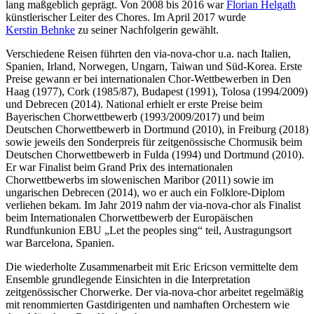
lang maßgeblich geprägt. Von 2008 bis 2016 war
Florian Helgath
künstlerischer Leiter des Chores. Im April 2017 wurde
Kerstin Behnke
zu seiner Nachfolgerin gewählt.
Verschiedene Reisen führten den via-nova-chor u.a. nach Italien,
Spanien, Irland, Norwegen, Ungarn, Taiwan und Süd-Korea. Erste
Preise gewann er bei internationalen Chor-Wettbewerben in Den
Haag (1977), Cork (1985/87), Budapest (1991), Tolosa (1994/2009)
und Debrecen (2014). National erhielt er erste Preise beim
Bayerischen Chorwettbewerb (1993/2009/2017) und beim
Deutschen Chorwettbewerb in Dortmund (2010), in Freiburg (2018)
sowie jeweils den Sonderpreis für zeitgenössische Chormusik beim
Deutschen Chorwettbewerb in Fulda (1994) und Dortmund (2010).
Er war Finalist beim Grand Prix des internationalen
Chorwettbewerbs im slowenischen Maribor (2011) sowie im
ungarischen Debrecen (2014), wo er auch ein Folklore-Diplom
verliehen bekam. Im Jahr 2019 nahm der via-nova-chor als Finalist
beim Internationalen Chorwettbewerb der Europäischen
Rundfunkunion EBU „Let the peoples sing“ teil, Austragungsort
war Barcelona, Spanien.
Die wiederholte Zusammenarbeit mit Eric Ericson vermittelte dem
Ensemble grundlegende Einsichten in die Interpretation
zeitgenössischer Chorwerke. Der via-nova-chor arbeitet regelmäßig
mit renommierten Gastdirigenten und namhaften Orchestern wie