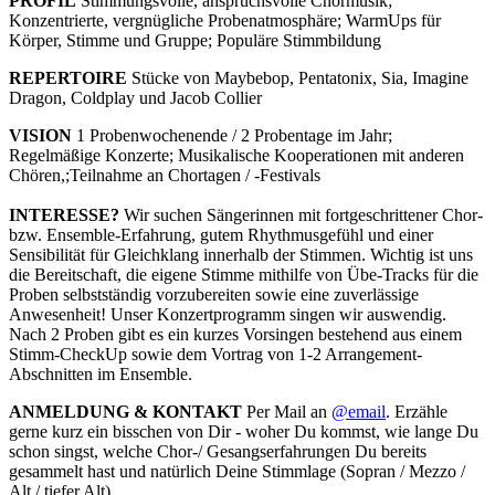
​PROFIL
Stimmungsvolle, anspruchsvolle Chormusik;
Konzentrierte, vergnügliche Probenatmosphäre; WarmUps für
Körper, Stimme und Gruppe; Populäre Stimmbildung
​REPERTOIRE
Stücke von Maybebop, Pentatonix, Sia, Imagine
Dragon, Coldplay und Jacob Collier
VISION
1 Probenwochenende / 2 Probentage im Jahr;
Regelmäßige Konzerte; Musikalische Kooperationen mit anderen
Chören,;Teilnahme an Chortagen / -Festivals​
INTERESSE?
Wir suchen Sängerinnen mit fortgeschrittener Chor-
bzw. Ensemble-Erfahrung, gutem Rhythmusgefühl und einer
Sensibilität für Gleichklang innerhalb der Stimmen. Wichtig ist uns
die Bereitschaft, die eigene Stimme mithilfe von Übe-Tracks für die
Proben selbstständig vorzubereiten sowie eine zuverlässige
Anwesenheit! Unser Konzertprogramm singen wir auswendig.
Nach 2 Proben gibt es ein kurzes Vorsingen bestehend aus einem
Stimm-CheckUp sowie dem Vortrag von 1-2 Arrangement-
Abschnitten im Ensemble.
ANMELDUNG & KONTAKT
Per Mail an
@email
. Erzähle
gerne kurz ein bisschen von Dir - woher Du kommst, wie lange Du
schon singst, welche Chor-/ Gesangserfahrungen Du bereits
gesammelt hast und natürlich Deine Stimmlage (Sopran / Mezzo /
Alt / tiefer Alt).