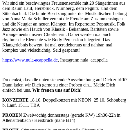
Wir sind ein beschwingtes Frauenensemble mit 20 Sängerinnen aus
dem Raum Lauf, Hersbruck, Nürnberg, dem Pegnitz- und dem
Sittenbachtal. Die bunte Besetzung unter der Musikalischen Leitung
von Anna Maria Schuller vereint die Freude am Zusammensingen
und die Neugier an neuen Klängen. Im Repertoire: Popmusik, Folk,
Jazz sowie ein Hauch von Klassik - Bekanntes, Raritäten sowie
Arrangements unserer Chorleiterin. Dabei werden u.a. auch
rhythmische Elemente wie Body Percussion integriert. Das
Klangerlebnis bewegt, ist mal geradeheraus und nahbar, mal
komplex und vielschichtig. Seid gespannt!
https://www.nula-acappella.de
, Instagram: nula_acappella
Du denkst, dass die unten stehende Ausschreibung auf Dich zutrifft?
Dann laden wir Dich gerne zu einer Proben ein... Melde Dich
einfach bei uns.
Wir freuen uns auf Dich!
KONZERTE
18.10. Doppelkonzert mit NEON, 25.10. Schönberg
b. Lauf, 15.11. TBA
PROBEN
Zweiwöchig donnerstags (gerade KW) 19h30-22h in
Altensittenbach / Hersbruck (nahe B14)