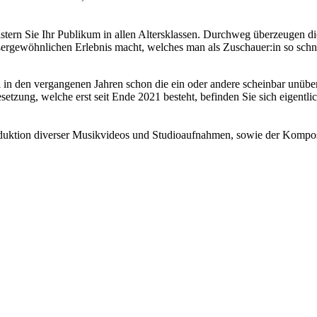
tern Sie Ihr Publikum in allen Altersklassen. Durchweg überzeugen die
gewöhnlichen Erlebnis macht, welches man als Zuschauer:in so schnell
l in den vergangenen Jahren schon die ein oder andere scheinbar unüb
esetzung, welche erst seit Ende 2021 besteht, befinden Sie sich eigent
r Produktion diverser Musikvideos und Studioaufnahmen, sowie der Kom