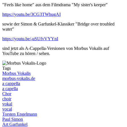
"Feels like home" aus dem Filmdrama "My sister's keeper"
https://youtu.be/3CG3TWhugAI
sowie der Simon & Garfunkel-Klassiker "Bridge over troubled
water"
https://youtu.be/-uSUfvVYYnI
sind jetzt als A-Cappella-Versionen von Morbus Vokalis auf
YouTube zu hören / sehen.
Tags
Morbus Vokalis
morbus-vokalis.de
a cappella
a capella
Chor
choir
vokal
vocal
Torsten Engelmann
Paul Simon
Art Garfunkel