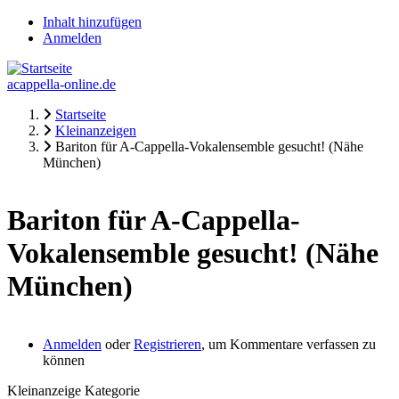
Direkt
Inhalt hinzufügen
zum
Anmelden
Fake-
Inhalt
Usermenü
acappella-online.de
Startseite
Kleinanzeigen
Pfadnavigation
Bariton für A-Cappella-Vokalensemble gesucht! (Nähe
München)
Bariton für A-Cappella-
Vokalensemble gesucht! (Nähe
München)
Anmelden
oder
Registrieren
, um Kommentare verfassen zu
können
Kleinanzeige Kategorie