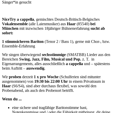
Sänger*in gesucht
NiceTry a cappella
, gemischtes Deutsch-Britisch-Belgisches
Vokalensemble
(alle Laienmusiker) aus
Haar
(85540)
bei
München
mit inzwischen 18jähriger Bühnenerfahrung
sucht ab
sofort:
1
stimmsicheren
Bariton
(Tenor 2 / Bass 1), gerne mit Chor-, bzw.
Ensemble-Erfahrung
Wir singen überwiegend
sechsstimmige
(SMATBB) Lieder aus den
Bereichen
Swing, Jazz, Film, Musical und Pop
, z. T. in
Eigenarrangements, alles ausschließlich
a cappella
und – spätestens
beim Auftritt –
auswendig
.
Wir
proben
derzeit
1 x pro Woche
(Schulferien sind mitunter
ausgenommen) von
19:30 bis 22:00
Uhr
in einem Privatraum in
Haar
(S6/S4), sind aber durchaus flexibel, was sowohl den
Probenabend, als auch den Probenort betrifft.
Wenn du ...
eine sichere und tragfähige Baritonstimme hast,
Notenkenntnisse und / oder die Fähigkeit mitbringst, dir deine