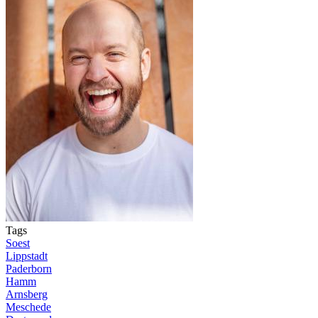
Tags
Soest
Lippstadt
Paderborn
Hamm
Arnsberg
Meschede