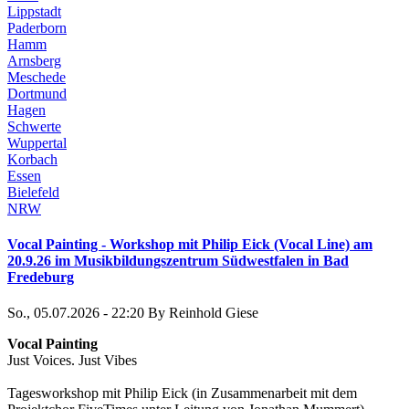
Lippstadt
Paderborn
Hamm
Arnsberg
Meschede
Dortmund
Hagen
Schwerte
Wuppertal
Korbach
Essen
Bielefeld
NRW
Vocal Painting - Workshop mit Philip Eick (Vocal Line) am
20.9.26 im Musikbildungszentrum Südwestfalen in Bad
Fredeburg
So., 05.07.2026 - 22:20
By
Reinhold Giese
Vocal Painting
Just Voices. Just Vibes
Tagesworkshop mit Philip Eick (in Zusammenarbeit mit dem