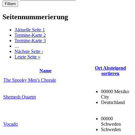
Seitennummerierung
Aktuelle Seite
1
Termine-Karte
2
Termine-Karte
3
…
Nächste Seite
›
Letzte Seite
»
Ort
Absteigend
Name
sortieren
The Spooky Men’s Chorale
00000 Mexiko
Shemesh Quartet
City
Deutschland
00000
Vocado
Schweden
Schweden